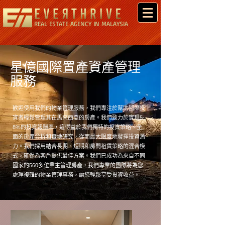
REAL ESTATE AGENCY IN MALAYSIA
星億國際置產資產管理
服務
歡迎使用我們的物業管理服務，我們專注於幫助國際投
資者輕鬆管理其在馬來西亞的房產。我們致力於實現5-
8%的投資報酬率，這得益於我們獨特的投資策略、全
面的房產分析和實地研究，從而最大限度地發揮投資潛
力。我們採用結合長期、短期和房間租賃策略的混合模
式，確保為客戶提供最佳方案。我們已成功為來自不同
國家的560多位業主管理房產，我們專業的團隊將為您
處理複雜的物業管理事務，讓您輕鬆享受投資收益。